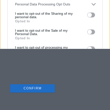
Personal Data Processing Opt Outs
I want to opt-out of the Sharing of my
personal data.
Opted In
I want to opt-out of the Sale of my
Personal Data.
Opted In
I want to opt-out of processing my
Personal Data for Targeted Advertising.
Opted In
I want to opt-out of Collection, Use,
Retention, Sale, and/or Sharing of my
Personal Data that Is Unrelated with the
Purposes for which it was collected.
Opted Out
CONFIRM
Data Deletion
Data Access
Privacy Policy