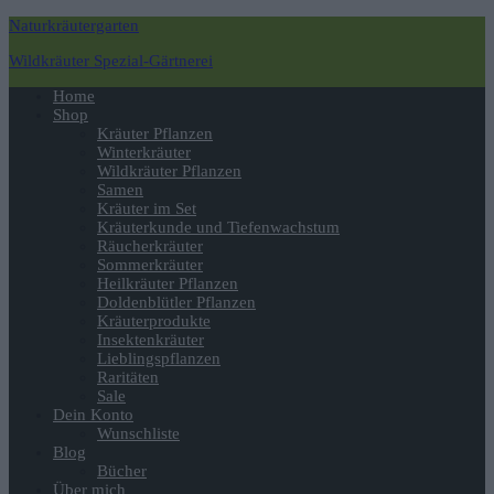
Naturkräutergarten
Wildkräuter Spezial-Gärtnerei
Navigation
Home
umschalten
Shop
Kräuter Pflanzen
Winterkräuter
Wildkräuter Pflanzen
Samen
Kräuter im Set
Kräuterkunde und Tiefenwachstum
Räucherkräuter
Sommerkräuter
Heilkräuter Pflanzen
Doldenblütler Pflanzen
Kräuterprodukte
Insektenkräuter
Lieblingspflanzen
Raritäten
Sale
Dein Konto
Wunschliste
Blog
Bücher
Über mich