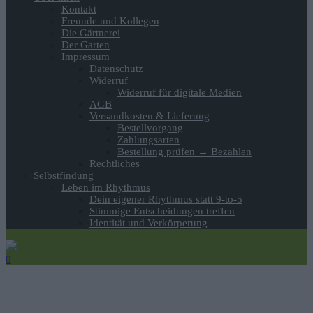
Kontakt
Freunde und Kollegen
Die Gärtnerei
Der Garten
Impressum
Datenschutz
Widerruf
Widerruf für digitale Medien
AGB
Versandkosten & Lieferung
Bestellvorgang
Zahlungsarten
Bestellung prüfen → Bezahlen
Rechtliches
Selbstfindung
Leben im Rhythmus
Dein eigener Rhythmus statt 9-to-5
Stimmige Entscheidungen treffen
Identität und Verkörperung
0