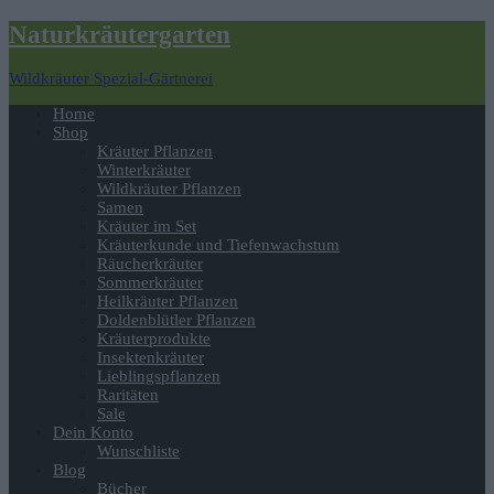
Naturkräutergarten
Wildkräuter Spezial-Gärtnerei
Navigation
Home
umschalten
Shop
Kräuter Pflanzen
Winterkräuter
Wildkräuter Pflanzen
Samen
Kräuter im Set
Kräuterkunde und Tiefenwachstum
Räucherkräuter
Sommerkräuter
Heilkräuter Pflanzen
Doldenblütler Pflanzen
Kräuterprodukte
Insektenkräuter
Lieblingspflanzen
Raritäten
Sale
Dein Konto
Wunschliste
Blog
Bücher