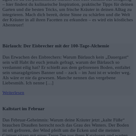
– hier findest du kulinarische Inspiration, praktische Tipps für deinen
Garten und die besten Tricks, um frische Kräuter in deinen Alltag zu
integrieren. Mach dich bereit, deine Sinne zu schärfen und die Welt
der Kräuter in all ihren Facetten zu erkunden – es wird ein köstliches
Abenteuer!
Bärlauch: Der Eisbrecher mit der 100-Tage-Alchemie
Das Erwachen des Eisbrechers: Warum Bärlauch kein „Dauergast“
sein will Habt ihr euch jemals gefragt, warum der Bärlauch so
verdammt eilig hat? Er schießt aus dem gefrorenen Boden, entfaltet
sein smaragdgrünes Banner und – zack – im Juni ist er wieder weg.
Als wäre er nie da gewesen. Manche nennen das vergebene
Liebesmüh. Ich nenne […]
Weiterlesen
Kaltstart im Februar
Das Februar-Geheimnis: Warum deine Kräuter jetzt „kalte Füße“
brauchen Draußen herrscht noch das Grau des Winters. Der Boden
ist oft gefroren, der Wind pfeift um die Ecken und die meisten
Gärtner sitzen mit einer Tasse Tee vor ihren Katalogen und warten