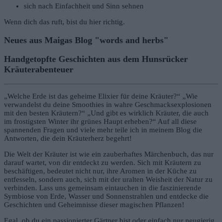
sich nach Einfachheit und Sinn sehnen
Wenn dich das ruft, bist du hier richtig.
Neues aus Maigas Blog "words and herbs"
Handgetopfte Geschichten aus dem Hunsrücker
Kräuterabenteuer
„Welche Erde ist das geheime Elixier für deine Kräuter?“ „Wie
verwandelst du deine Smoothies in wahre Geschmacksexplosionen
mit den besten Kräutern?“ „Und gibt es wirklich Kräuter, die auch
im frostigsten Winter ihr grünes Haupt erheben?“ Auf all diese
spannenden Fragen und viele mehr teile ich in meinem Blog die
Antworten, die dein Kräuterherz begehrt!
Die Welt der Kräuter ist wie ein zauberhaftes Märchenbuch, das nur
darauf wartet, von dir entdeckt zu werden. Sich mit Kräutern zu
beschäftigen, bedeutet nicht nur, ihre Aromen in der Küche zu
entfesseln, sondern auch, sich mit der uralten Weisheit der Natur zu
verbinden. Lass uns gemeinsam eintauchen in die faszinierende
Symbiose von Erde, Wasser und Sonnenstrahlen und entdecke die
Geschichten und Geheimnisse dieser magischen Pflanzen!
Egal, ob du ein passionierter Gärtner bist oder einfach nur neugierig