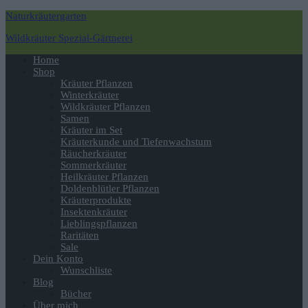
Naturkräutergarten
Wildkräuter Spezial-Gärtnerei
Navigation
Home
umschalten
Shop
Kräuter Pflanzen
Winterkräuter
Wildkräuter Pflanzen
Samen
Kräuter im Set
Kräuterkunde und Tiefenwachstum
Räucherkräuter
Sommerkräuter
Heilkräuter Pflanzen
Doldenblütler Pflanzen
Kräuterprodukte
Insektenkräuter
Lieblingspflanzen
Raritäten
Sale
Dein Konto
Wunschliste
Blog
Bücher
Über mich