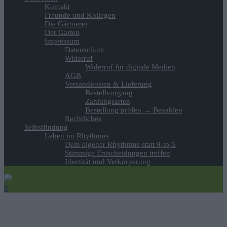
Kontakt
Freunde und Kollegen
Die Gärtnerei
Der Garten
Impressum
Datenschutz
Widerruf
Widerruf für digitale Medien
AGB
Versandkosten & Lieferung
Bestellvorgang
Zahlungsarten
Bestellung prüfen → Bezahlen
Rechtliches
Selbstfindung
Leben im Rhythmus
Dein eigener Rhythmus statt 9-to-5
Stimmige Entscheidungen treffen
Identität und Verkörperung
0