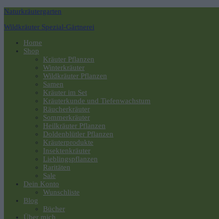
Naturkräutergarten
Wildkräuter Spezial-Gärtnerei
Navigation
Home
umschalten
Shop
Kräuter Pflanzen
Winterkräuter
Wildkräuter Pflanzen
Samen
Kräuter im Set
Kräuterkunde und Tiefenwachstum
Räucherkräuter
Sommerkräuter
Heilkräuter Pflanzen
Doldenblütler Pflanzen
Kräuterprodukte
Insektenkräuter
Lieblingspflanzen
Raritäten
Sale
Dein Konto
Wunschliste
Blog
Bücher
Über mich