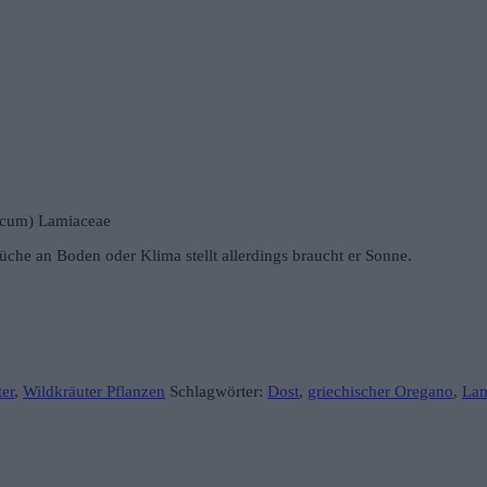
ticum) Lamiaceae
üche an Boden oder Klima stellt allerdings braucht er Sonne.
er
,
Wildkräuter Pflanzen
Schlagwörter:
Dost
,
griechischer Oregano
,
Lam