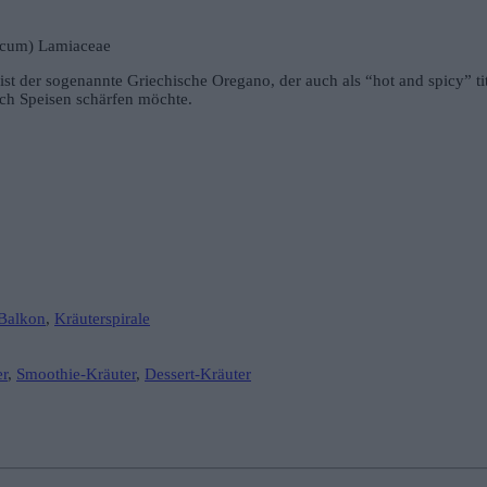
ticum) Lamiaceae
t der sogenannte Griechische Oregano, der auch als “hot and spicy” titul
ch Speisen schärfen möchte.
Balkon
,
Kräuterspirale
er
,
Smoothie-Kräuter
,
Dessert-Kräuter