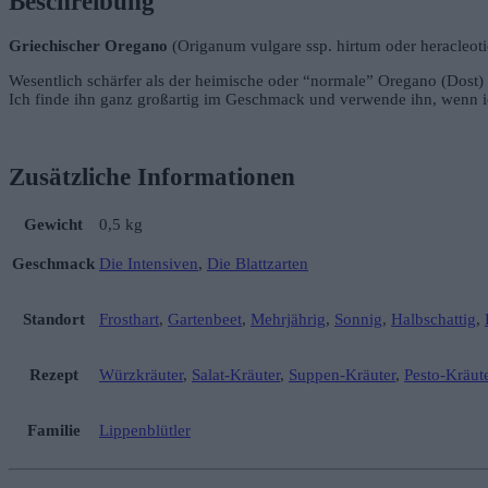
Beschreibung
Griechischer Oregano
(Origanum vulgare ssp. hirtum oder heracleo
Wesentlich schärfer als der heimische oder “normale” Oregano (Dost) is
Ich finde ihn ganz großartig im Geschmack und verwende ihn, wenn i
Zusätzliche Informationen
Gewicht
0,5 kg
Geschmack
Die Intensiven
,
Die Blattzarten
Standort
Frosthart
,
Gartenbeet
,
Mehrjährig
,
Sonnig
,
Halbschattig
,
Rezept
Würzkräuter
,
Salat-Kräuter
,
Suppen-Kräuter
,
Pesto-Kräut
Familie
Lippenblütler