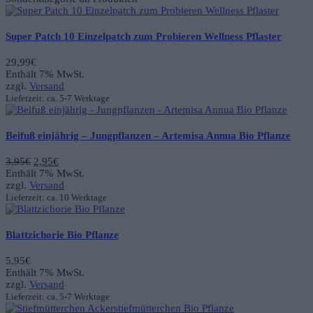
Super Patch 10 Einzelpatch zum Probieren Wellness Pflaster
29,99
€
Enthält 7% MwSt.
zzgl.
Versand
Lieferzeit: ca. 5-7 Werktage
Beifuß einjährig – Jungpflanzen – Artemisa Annua Bio Pflanze
Ursprünglicher
Aktueller
3,95
€
2,95
€
Preis
Preis
Enthält 7% MwSt.
war:
ist:
zzgl.
Versand
3,95€
2,95€.
Lieferzeit: ca. 10 Werktage
Blattzichorie Bio Pflanze
5,95
€
Enthält 7% MwSt.
zzgl.
Versand
Lieferzeit: ca. 5-7 Werktage