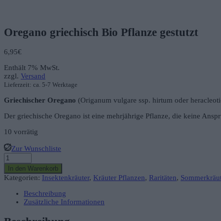
Oregano griechisch Bio Pflanze gestutzt
6,95
€
Enthält 7% MwSt.
zzgl.
Versand
Lieferzeit: ca. 5-7 Werktage
Griechischer Oregano
(Origanum vulgare ssp. hirtum oder heracleo
Der griechische Oregano ist eine mehrjährige Pflanze, die keine Anspr
10 vorrätig
Zur Wunschliste
Oregano
griechisch
In den Warenkorb
Bio
Kategorien:
Insektenkräuter
,
Kräuter Pflanzen
,
Raritäten
,
Sommerkräut
Pflanze
gestutzt
Beschreibung
Menge
Zusätzliche Informationen