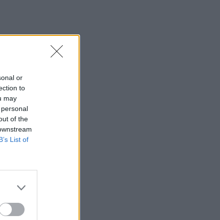
sonal or
ection to
ou may
 personal
out of the
 downstream
B’s List of