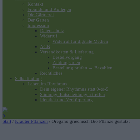
Kontakt
Freunde und Kollegen
Die Gärtnerei
Der Garten
Impressum
Datenschutz
Widerruf
Widerruf für digitale Medien
AGB
Versandkosten & Lieferung
Bestellvorgang
Zahlungsarten
Bestellung prüfen → Bezahlen
Rechtliches
Selbstfindung
Leben im Rhythmus
Dein eigener Rhythmus statt 9-to-5
Stimmige Entscheidungen treffen
Identität und Verkörperung
0
Start
/
Kräuter Pflanzen
/ Oregano griechisch Bio Pflanze gestutzt