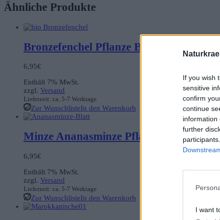
Ähnliche Produkte
Bronzefenchel Pflanze Bio
Naturkrae
6,95
€
If you wish 
Enthält 7% MwSt.
sensitive in
zzgl.
Versand
confirm you
Lieferzeit: ca. 5-7 Werktage
Zur Wunschliste
In den Warenkorb
continue se
information 
further disc
Minze Ananasminze Pflanze Bio gestutz
participants
Downstream 
6,95
€
Enthält 7% MwSt.
zzgl.
Versand
Persona
Lieferzeit: ca. 5-7 Werktage
Zur Wunschliste
In den Warenkorb
I want t