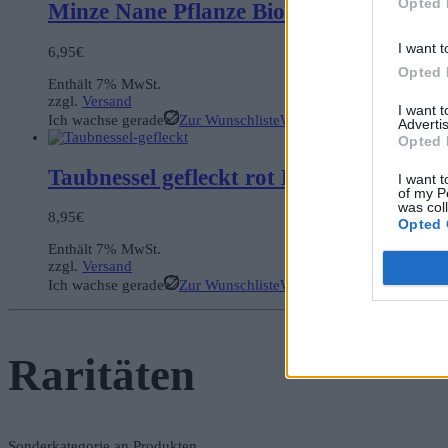
Opted 
Minze Nane Pflanze Bio
I want t
6,95
€
Opted 
Enthält 7% MwSt.
zzgl.
Versand
I want 
Ich wachse gerade
Zur Wunschliste
Weiterlesen
Advertis
Opted 
Taubnessel gefleckt rot Bio Pflanze
I want t
of my P
was col
8,95
€
Opted 
Enthält 7% MwSt.
zzgl.
Versand
Ich wachse gerade
Zur Wunschliste
Weiterlesen
Raritäten
Sonderkategorie an Produkten