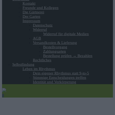
Kontakt
Freunde und Kollegen
Die Gärtnerei
Der Garten
Impressum
Datenschutz
Widerruf
Widerruf für digitale Medien
AGB
Versandkosten & Lieferung
Bestellvorgang
Zahlungsarten
Bestellung prüfen → Bezahlen
Rechtliches
Selbstfindung
Leben im Rhythmus
Dein eigener Rhythmus statt 9-to-5
Stimmige Entscheidungen treffen
Identität und Verkörperung
0