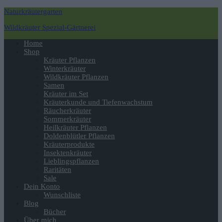
Naturkräutergarten
Wildkräuter Spezial-Gärtnerei
Navigation
Home
umschalten
Shop
Kräuter Pflanzen
Winterkräuter
Wildkräuter Pflanzen
Samen
Kräuter im Set
Kräuterkunde und Tiefenwachstum
Räucherkräuter
Sommerkräuter
Heilkräuter Pflanzen
Doldenblütler Pflanzen
Kräuterprodukte
Insektenkräuter
Lieblingspflanzen
Raritäten
Sale
Dein Konto
Wunschliste
Blog
Bücher
Über mich