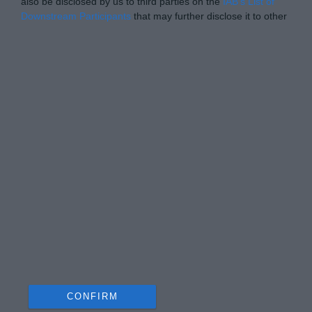
also be disclosed by us to third parties on the
IAB’s List of
Downstream Participants
that may further disclose it to other
third parties.
Personal Data Processing Opt Outs
I want to opt-out of the Sharing of my
personal data.
Opted In
I want to opt-out of the Sale of my
Personal Data.
Opted In
I want to opt-out of processing my
Personal Data for Targeted Advertising.
Opted In
I want to opt-out of Collection, Use,
Retention, Sale, and/or Sharing of my
Personal Data that Is Unrelated with the
Purposes for which it was collected.
Opted Out
CONFIRM