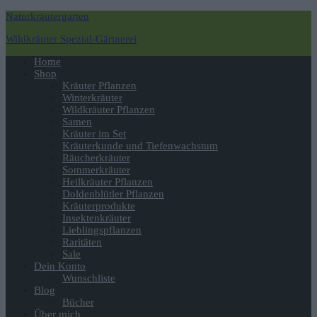
Naturkräutergarten
Wildkräuter Spezial-Gärtnerei
Navigation
Home
umschalten
Shop
Kräuter Pflanzen
Winterkräuter
Wildkräuter Pflanzen
Samen
Kräuter im Set
Kräuterkunde und Tiefenwachstum
Räucherkräuter
Sommerkräuter
Heilkräuter Pflanzen
Doldenblütler Pflanzen
Kräuterprodukte
Insektenkräuter
Lieblingspflanzen
Raritäten
Sale
Dein Konto
Wunschliste
Blog
Bücher
Über mich