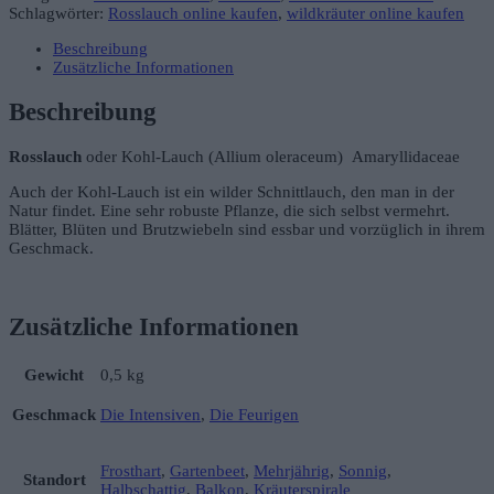
Schlagwörter:
Rosslauch online kaufen
,
wildkräuter online kaufen
Beschreibung
Zusätzliche Informationen
Beschreibung
Rosslauch
oder Kohl-Lauch (Allium oleraceum) Amaryllidaceae
Auch der Kohl-Lauch ist ein wilder Schnittlauch, den man in der
Natur findet. Eine sehr robuste Pflanze, die sich selbst vermehrt.
Blätter, Blüten und Brutzwiebeln sind essbar und vorzüglich in ihrem
Geschmack.
Zusätzliche Informationen
Gewicht
0,5 kg
Geschmack
Die Intensiven
,
Die Feurigen
Frosthart
,
Gartenbeet
,
Mehrjährig
,
Sonnig
,
Standort
Halbschattig
,
Balkon
,
Kräuterspirale