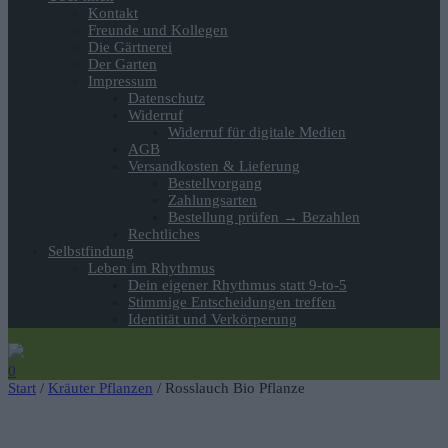
Kontakt
Freunde und Kollegen
Die Gärtnerei
Der Garten
Impressum
Datenschutz
Widerruf
Widerruf für digitale Medien
AGB
Versandkosten & Lieferung
Bestellvorgang
Zahlungsarten
Bestellung prüfen → Bezahlen
Rechtliches
Selbstfindung
Leben im Rhythmus
Dein eigener Rhythmus statt 9-to-5
Stimmige Entscheidungen treffen
Identität und Verkörperung
0
Start
/
Kräuter Pflanzen
/ Rosslauch Bio Pflanze