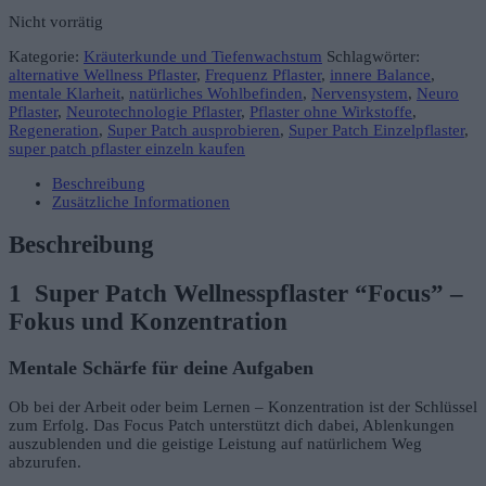
Nicht vorrätig
Kategorie:
Kräuterkunde und Tiefenwachstum
Schlagwörter:
alternative Wellness Pflaster
,
Frequenz Pflaster
,
innere Balance
,
mentale Klarheit
,
natürliches Wohlbefinden
,
Nervensystem
,
Neuro
Pflaster
,
Neurotechnologie Pflaster
,
Pflaster ohne Wirkstoffe
,
Regeneration
,
Super Patch ausprobieren
,
Super Patch Einzelpflaster
,
super patch pflaster einzeln kaufen
Beschreibung
Zusätzliche Informationen
Beschreibung
1 Super Patch Wellnesspflaster “Focus” –
Fokus und Konzentration
Mentale Schärfe für deine Aufgaben
Ob bei der Arbeit oder beim Lernen – Konzentration ist der Schlüssel
zum Erfolg. Das Focus Patch unterstützt dich dabei, Ablenkungen
auszublenden und die geistige Leistung auf natürlichem Weg
abzurufen.