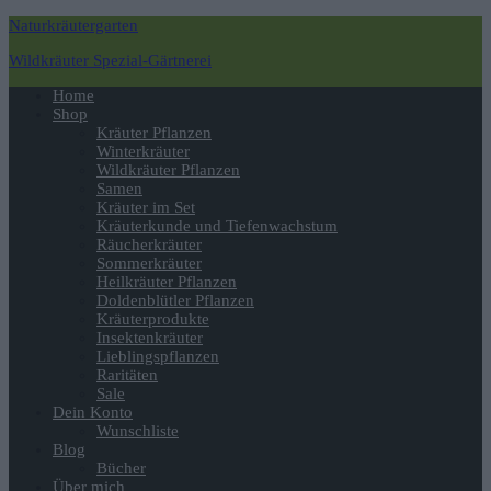
Naturkräutergarten
Wildkräuter Spezial-Gärtnerei
Navigation
Home
umschalten
Shop
Kräuter Pflanzen
Winterkräuter
Wildkräuter Pflanzen
Samen
Kräuter im Set
Kräuterkunde und Tiefenwachstum
Räucherkräuter
Sommerkräuter
Heilkräuter Pflanzen
Doldenblütler Pflanzen
Kräuterprodukte
Insektenkräuter
Lieblingspflanzen
Raritäten
Sale
Dein Konto
Wunschliste
Blog
Bücher
Über mich