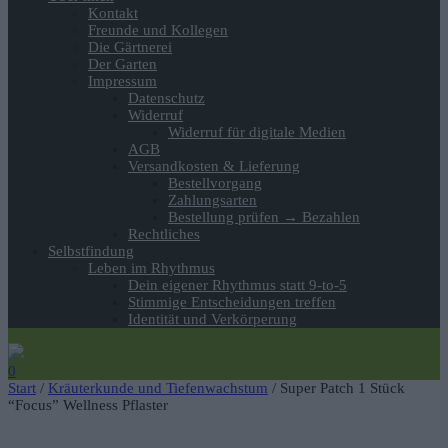
Kontakt
Freunde und Kollegen
Die Gärtnerei
Der Garten
Impressum
Datenschutz
Widerruf
Widerruf für digitale Medien
AGB
Versandkosten & Lieferung
Bestellvorgang
Zahlungsarten
Bestellung prüfen → Bezahlen
Rechtliches
Selbstfindung
Leben im Rhythmus
Dein eigener Rhythmus statt 9-to-5
Stimmige Entscheidungen treffen
Identität und Verkörperung
0
Start
/
Kräuterkunde und Tiefenwachstum
/ Super Patch 1 Stück
“Focus” Wellness Pflaster