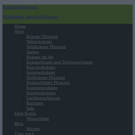
Naturkräutergarten
Wildkräuter Spezial-Gärtnerei
Navigation
Home
umschalten
Shop
Kräuter Pflanzen
Winterkräuter
Wildkräuter Pflanzen
Samen
Kräuter im Set
Kräuterkunde und Tiefenwachstum
Räucherkräuter
Sommerkräuter
Heilkräuter Pflanzen
Doldenblütler Pflanzen
Kräuterprodukte
Insektenkräuter
Lieblingspflanzen
Raritäten
Sale
Dein Konto
Wunschliste
Blog
Bücher
Über mich