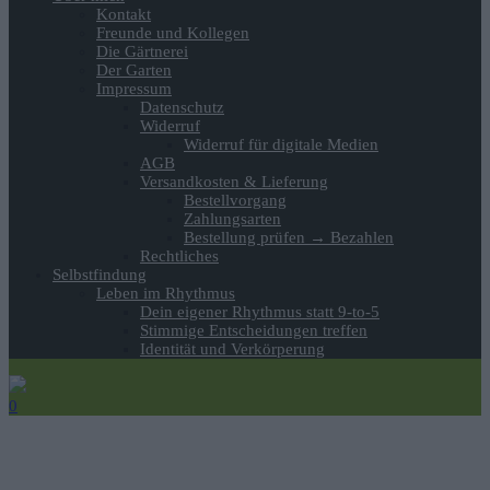
Kontakt
Freunde und Kollegen
Die Gärtnerei
Der Garten
Impressum
Datenschutz
Widerruf
Widerruf für digitale Medien
AGB
Versandkosten & Lieferung
Bestellvorgang
Zahlungsarten
Bestellung prüfen → Bezahlen
Rechtliches
Selbstfindung
Leben im Rhythmus
Dein eigener Rhythmus statt 9-to-5
Stimmige Entscheidungen treffen
Identität und Verkörperung
0