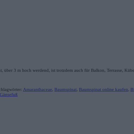
über 3 m hoch werdend, ist trotzdem auch für Balkon, Terrasse, Kübe
chlagwörter:
Amaranthaceae
,
Baumspinat
,
Baumspinat online kaufen
,
B
-Gänsefuß