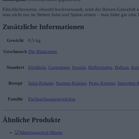
Fälschlicherweise, obwohl hochverwandt, wird der Riesen-Gänsefuß a
man nicht nur im Stehen Salat und Spinat ernten – man hätte gar eine 
Zusätzliche Informationen
Gewicht
0,5 kg
Geschmack
Die Blattzarten
Standort
Einjährig
,
Gartenbeet
,
Sonnig
,
Halbschattig
,
Balkon
,
Krä
Rezept
Salat-Kräuter
,
Suppen-Kräuter
,
Pesto-Kräuter
,
Smoothie-K
Familie
Fuchsschwanzgewächse
Ähnliche Produkte