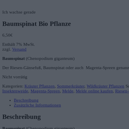
Ich wachse gerade
Baumspinat Bio Pflanze
6,50
€
Enthält 7% MwSt.
zzgl.
Versand
Baumspinat
(Chenopodium giganteum)
Der Riesen-Gänsefuß, Baumspinat oder auch Magenta-Spreen genannt, 
Nicht vorrätig
Kategorien:
Kräuter Pflanzen
,
Sommerkräuter
,
Wildkräuter Pflanzen
S
Insektenweide
,
Magenta-Spreen
,
Melde
,
Melde online kaufen
,
Riesen
Beschreibung
Zusätzliche Informationen
Beschreibung
Baumspinat
(Chenopodium giganteum)