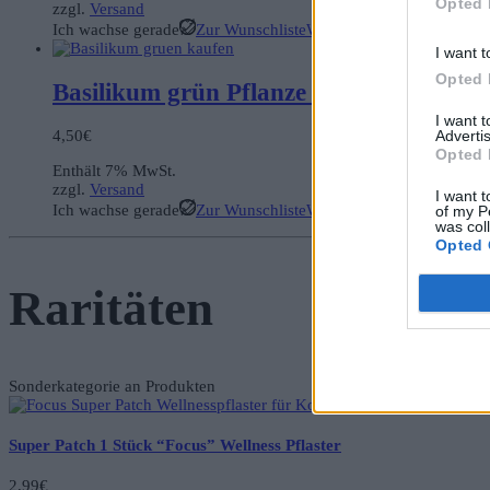
Opted 
zzgl.
Versand
Ich wachse gerade
Zur Wunschliste
Weiterlesen
I want t
Opted 
Basilikum grün Pflanze Bio
I want 
Advertis
4,50
€
Opted 
Enthält 7% MwSt.
zzgl.
Versand
I want t
Ich wachse gerade
Zur Wunschliste
Weiterlesen
of my P
was col
Opted 
Raritäten
Sonderkategorie an Produkten
Super Patch 1 Stück “Focus” Wellness Pflaster
2,99
€