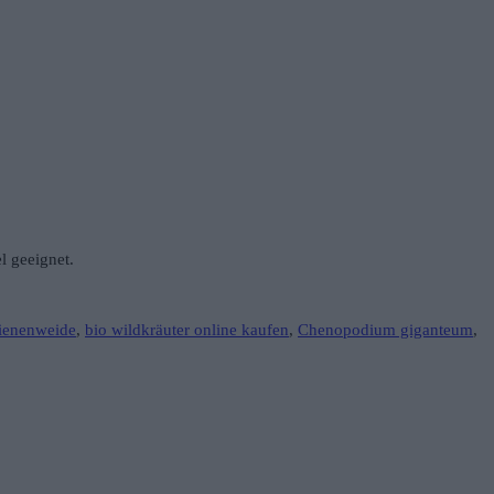
l geeignet.
ienenweide
,
bio wildkräuter online kaufen
,
Chenopodium giganteum
,