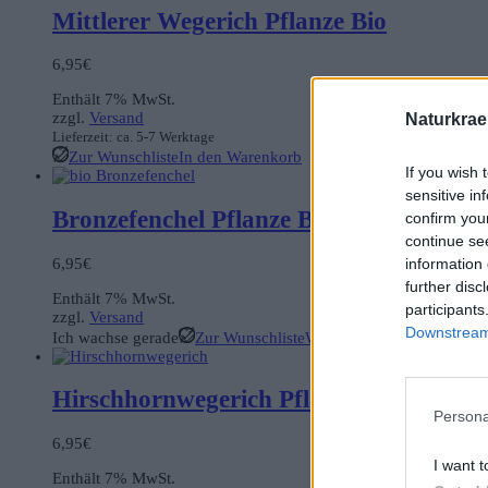
Mittlerer Wegerich Pflanze Bio
6,95
€
Enthält 7% MwSt.
zzgl.
Versand
Naturkrae
Lieferzeit: ca. 5-7 Werktage
Zur Wunschliste
In den Warenkorb
If you wish 
sensitive in
Bronzefenchel Pflanze Bio
confirm you
continue se
information 
6,95
€
further disc
Enthält 7% MwSt.
participants
zzgl.
Versand
Downstream 
Ich wachse gerade
Zur Wunschliste
Weiterlesen
Hirschhornwegerich Pflanze Bio
Persona
6,95
€
I want t
Enthält 7% MwSt.