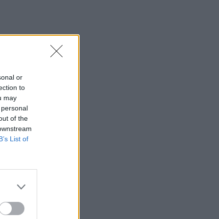
sonal or
ection to
ou may
 personal
out of the
 downstream
B’s List of