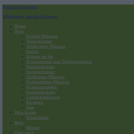
Naturkräutergarten
Wildkräuter Spezial-Gärtnerei
Navigation
Home
umschalten
Shop
Kräuter Pflanzen
Winterkräuter
Wildkräuter Pflanzen
Samen
Kräuter im Set
Kräuterkunde und Tiefenwachstum
Räucherkräuter
Sommerkräuter
Heilkräuter Pflanzen
Doldenblütler Pflanzen
Kräuterprodukte
Insektenkräuter
Lieblingspflanzen
Raritäten
Sale
Dein Konto
Wunschliste
Blog
Bücher
Über mich