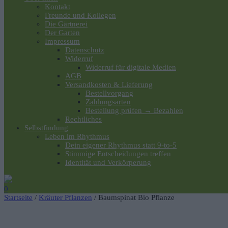
Kontakt
Freunde und Kollegen
Die Gärtnerei
Der Garten
Impressum
Datenschutz
Widerruf
Widerruf für digitale Medien
AGB
Versandkosten & Lieferung
Bestellvorgang
Zahlungsarten
Bestellung prüfen → Bezahlen
Rechtliches
Selbstfindung
Leben im Rhythmus
Dein eigener Rhythmus statt 9-to-5
Stimmige Entscheidungen treffen
Identität und Verkörperung
0
Startseite
/
Kräuter Pflanzen
/ Baumspinat Bio Pflanze