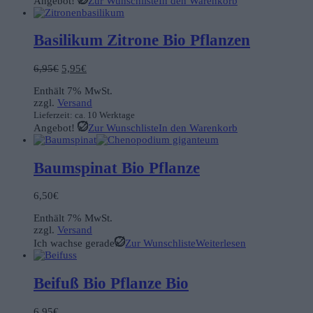
Angebot!
Zur Wunschliste
In den Warenkorb
Basilikum Zitrone Bio Pflanzen
Ursprünglicher
Aktueller
6,95
€
5,95
€
Preis
Preis
Enthält 7% MwSt.
war:
ist:
zzgl.
Versand
6,95€
5,95€.
Lieferzeit: ca. 10 Werktage
Angebot!
Zur Wunschliste
In den Warenkorb
Baumspinat Bio Pflanze
6,50
€
Enthält 7% MwSt.
zzgl.
Versand
Ich wachse gerade
Zur Wunschliste
Weiterlesen
Beifuß Bio Pflanze Bio
6,95
€