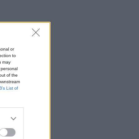
sonal or
ection to
ou may
 personal
out of the
 downstream
B’s List of