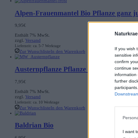
Alpen-Frauenmantel Bio Pflanze ganz j
9,95
€
Naturkrae
Enthält 7% MwSt.
zzgl.
Versand
Lieferzeit: ca. 5-7 Werktage
If you wish 
Zur Wunschliste
In den Warenkorb
sensitive in
confirm you
Austernpflanze Pflanze Bio
continue se
information 
further disc
7,95
€
participants
Enthält 7% MwSt.
Downstream 
zzgl.
Versand
Lieferzeit: ca. 10 Werktage
Zur Wunschliste
In den Warenkorb
Persona
Baldrian Bio
I want t
6,95
€