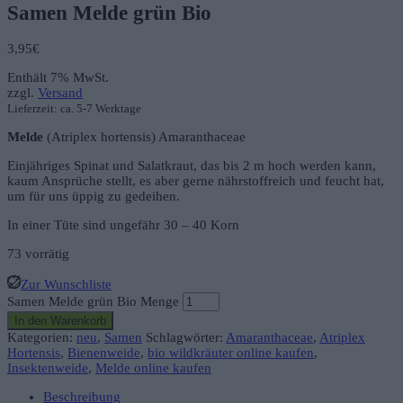
Samen Melde grün Bio
3,95
€
Enthält 7% MwSt.
zzgl.
Versand
Lieferzeit: ca. 5-7 Werktage
Melde
(Atriplex hortensis) Amaranthaceae
Einjähriges Spinat und Salatkraut, das bis 2 m hoch werden kann,
kaum Ansprüche stellt, es aber gerne nährstoffreich und feucht hat,
um für uns üppig zu gedeihen.
In einer Tüte sind ungefähr 30 – 40 Korn
73 vorrätig
Zur Wunschliste
Samen Melde grün Bio Menge
In den Warenkorb
Kategorien:
neu
,
Samen
Schlagwörter:
Amaranthaceae
,
Atriplex
Hortensis
,
Bienenweide
,
bio wildkräuter online kaufen
,
Insektenweide
,
Melde online kaufen
Beschreibung