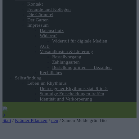
Kontakt
Freunde und Kollegen
Die Gärtnerei
Der Garten
Impressum
Datenschutz
Widerruf
Widerruf für digitale Medien
AGB
Versandkosten & Lieferung
Bestellvorgang
Zahlungsarten
Bestellung prüfen → Bezahlen
Rechtliches
Selbstfindung
Leben im Rhythmus
Dein eigener Rhythmus statt 9-to-5
Stimmige Entscheidungen treffen
Identität und Verkörperung
0
Start
/
Kräuter Pflanzen
/
neu
/ Samen Melde grün Bio