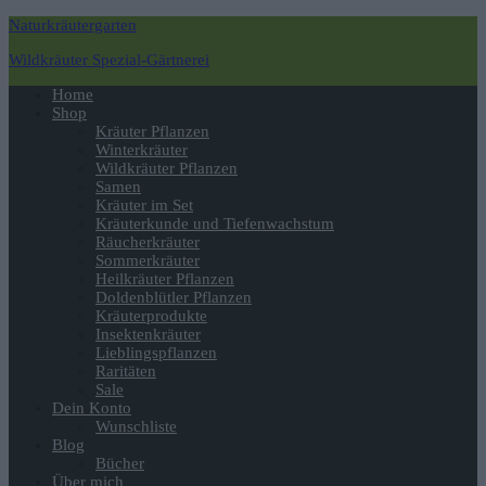
Naturkräutergarten
Wildkräuter Spezial-Gärtnerei
Navigation
Home
umschalten
Shop
Kräuter Pflanzen
Winterkräuter
Wildkräuter Pflanzen
Samen
Kräuter im Set
Kräuterkunde und Tiefenwachstum
Räucherkräuter
Sommerkräuter
Heilkräuter Pflanzen
Doldenblütler Pflanzen
Kräuterprodukte
Insektenkräuter
Lieblingspflanzen
Raritäten
Sale
Dein Konto
Wunschliste
Blog
Bücher
Über mich