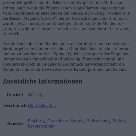
wesentlich größer und die Blätter sind bis spät in den Herbst zu
ernten, auch wenn die Pflanze schon längst Samen angesetzt hat.
Vom Geschmack unterscheiden die beiden sich wenig. Vielleicht ist
der Riese „Magenta Spreen“, der im Gewächshaus über 4 m hoch
wurde, etwas nussiger und knackiger, dafür sind die Melden, ob
grün, rot, wild oder purpur einfach zartschmelzender und ein wenig
säuerlich.
Es lohnt sich aber die Melden auch als Farbtupfer und zeitweiligen
Strukturgeber im Garten zu halten. Kein Salat ist einfacher zu ernten
und zu zu bereiten und als Spinat, Quiche, Lasagne oder Süppchen
immer wieder schmackhaft und vielseitig. Einerseits neutral und
andererseits doch mit eigenem Geschmack aufwartend bleibt die
Melde für immer im Bewusstsein des Kräutergärtners und Kochs.”
Zusätzliche Informationen
Gewicht
0,01 kg
Geschmack
Die Blattzarten
Einjährig
,
Gartenbeet
,
Sonnig
,
Halbschattig
,
Balkon
,
Standort
Kräuterspirale