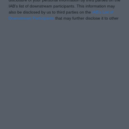
IAB’s list of downstream participants. This information may
also be disclosed by us to third parties on the
IAB’s List of
Downstream Participants
that may further disclose it to other
third parties.
Personal Data Processing Opt Outs
I want to opt-out of the Sharing of my
personal data.
Opted In
I want to opt-out of the Sale of my
Personal Data.
Opted In
I want to opt-out of processing my
Personal Data for Targeted Advertising.
Opted In
I want to opt-out of Collection, Use,
Retention, Sale, and/or Sharing of my
Personal Data that Is Unrelated with the
Purposes for which it was collected.
Opted Out