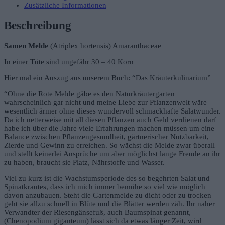
Zusätzliche Informationen
Beschreibung
Samen Melde
(Atriplex hortensis) Amaranthaceae
In einer Tüte sind ungefähr 30 – 40 Korn
Hier mal ein Auszug aus unserem Buch: “Das Kräuterkulinarium”
“Ohne die Rote Melde gäbe es den Naturkräutergarten
wahrscheinlich gar nicht und meine Liebe zur Pflanzenwelt wäre
wesentlich ärmer ohne dieses wundervoll schmackhafte Salatwunder.
Da ich netterweise mit all diesen Pflanzen auch Geld verdienen darf
habe ich über die Jahre viele Erfahrungen machen müssen um eine
Balance zwischen Pflanzengesundheit, gärtnerischer Nutzbarkeit,
Zierde und Gewinn zu erreichen. So wächst die Melde zwar überall
und stellt keinerlei Ansprüche um aber möglichst lange Freude an ihr
zu haben, braucht sie Platz, Nährstoffe und Wasser.
Viel zu kurz ist die Wachstumsperiode des so begehrten Salat und
Spinatkrautes, dass ich mich immer bemühe so viel wie möglich
davon anzubauen. Steht die Gartenmelde zu dicht oder zu trocken
geht sie allzu schnell in Blüte und die Blätter werden zäh. Ihr naher
Verwandter der Riesengänsefuß, auch Baumspinat genannt,
(Chenopodium giganteum) lässt sich da etwas länger Zeit, wird