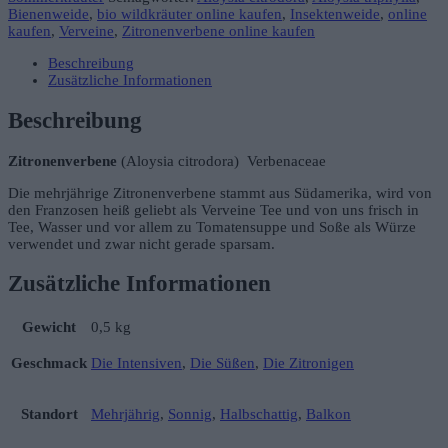
Menge
Bienenweide
,
bio wildkräuter online kaufen
,
Insektenweide
,
online
kaufen
,
Verveine
,
Zitronenverbene online kaufen
Beschreibung
Zusätzliche Informationen
Beschreibung
Zitronenverbene
(Aloysia citrodora) Verbenaceae
Die mehrjährige Zitronenverbene stammt aus Südamerika, wird von
den Franzosen heiß geliebt als Verveine Tee und von uns frisch in
Tee, Wasser und vor allem zu Tomatensuppe und Soße als Würze
verwendet und zwar nicht gerade sparsam.
Zusätzliche Informationen
Gewicht
0,5 kg
Geschmack
Die Intensiven
,
Die Süßen
,
Die Zitronigen
Standort
Mehrjährig
,
Sonnig
,
Halbschattig
,
Balkon