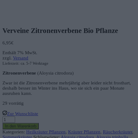
Verveine Zitronenverbene Bio Pflanze
6,95
€
Enthält 7% MwSt.
zzgl.
Versand
Lieferzeit: ca. 5-7 Werktage
Zitronenverbene
(Aloysia citrodora)
Zwar ist die Zitronenverbene mehrjährig aber leider nicht frosthart,
deshalb besser im Winter ins Haus, wo sie sich ein paar Monate
ausruhen kann.
29 vorrätig
Zur Wunschliste
Verveine
Zitronenverbene
In den Warenkorb
Bio
Kategorien:
Heilkräuter Pflanzen
,
Kräuter Pflanzen
,
Räucherkräuter
,
Pflanze
Sommerkräuter
Schlagwörter:
Aloysia citrodora
,
Aloysia triphylla
,