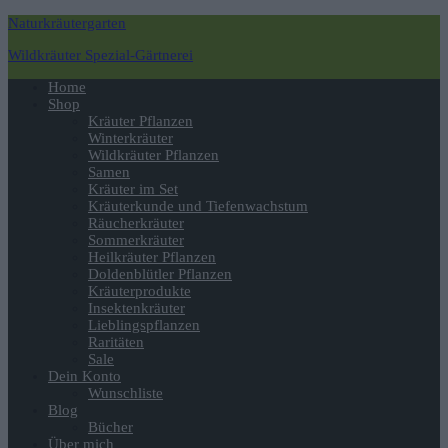
Naturkräutergarten
Wildkräuter Spezial-Gärtnerei
Navigation
Home
umschalten
Shop
Kräuter Pflanzen
Winterkräuter
Wildkräuter Pflanzen
Samen
Kräuter im Set
Kräuterkunde und Tiefenwachstum
Räucherkräuter
Sommerkräuter
Heilkräuter Pflanzen
Doldenblütler Pflanzen
Kräuterprodukte
Insektenkräuter
Lieblingspflanzen
Raritäten
Sale
Dein Konto
Wunschliste
Blog
Bücher
Über mich