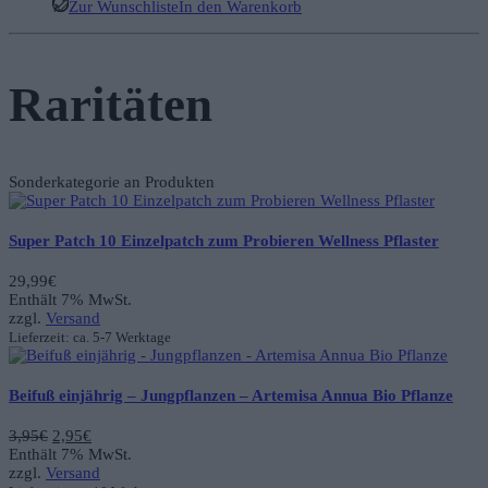
Zur Wunschliste
In den Warenkorb
Raritäten
Sonderkategorie an Produkten
Super Patch 10 Einzelpatch zum Probieren Wellness Pflaster
29,99
€
Enthält 7% MwSt.
zzgl.
Versand
Lieferzeit: ca. 5-7 Werktage
Beifuß einjährig – Jungpflanzen – Artemisa Annua Bio Pflanze
Ursprünglicher
Aktueller
3,95
€
2,95
€
Preis
Preis
Enthält 7% MwSt.
war:
ist:
zzgl.
Versand