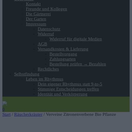
Kontakt
Freunde und Kollegen
Die Gärtnerei
Der Garten
Impressum
Datenschutz
Widerruf
Widerruf für digitale Medien
AGB
Versandkosten & Lieferung
Bestellvorgang
Zahlungsarten
Bestellung prüfen → Bezahlen
Rechtliches
Selbstfindung
Leben im Rhythmus
Dein eigener Rhythmus statt 9-to-5
Stimmige Entscheidungen treffen
Identität und Verkörperung
0
Start
/
Räucherkräuter
/ Verveine Zitronenverbene Bio Pflanze