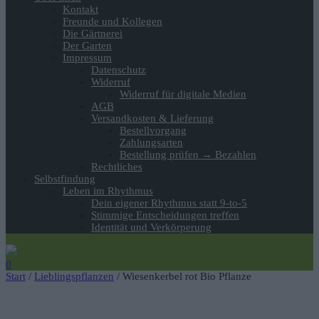
Kontakt
Freunde und Kollegen
Die Gärtnerei
Der Garten
Impressum
Datenschutz
Widerruf
Widerruf für digitale Medien
AGB
Versandkosten & Lieferung
Bestellvorgang
Zahlungsarten
Bestellung prüfen → Bezahlen
Rechtliches
Selbstfindung
Leben im Rhythmus
Dein eigener Rhythmus statt 9-to-5
Stimmige Entscheidungen treffen
Identität und Verkörperung
0
Start
/
Lieblingspflanzen
/ Wiesenkerbel rot Bio Pflanze