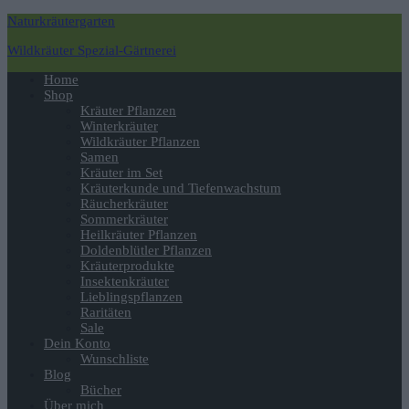
Naturkräutergarten
Wildkräuter Spezial-Gärtnerei
Navigation
Home
umschalten
Shop
Kräuter Pflanzen
Winterkräuter
Wildkräuter Pflanzen
Samen
Kräuter im Set
Kräuterkunde und Tiefenwachstum
Räucherkräuter
Sommerkräuter
Heilkräuter Pflanzen
Doldenblütler Pflanzen
Kräuterprodukte
Insektenkräuter
Lieblingspflanzen
Raritäten
Sale
Dein Konto
Wunschliste
Blog
Bücher
Über mich