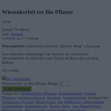
Wiesenkerbel rot Bio Pflanze
5,95
€
Enthält 7% MwSt.
zzgl.
Versand
Lieferzeit: ca. 5-7 Werktage
Wiesenkerbel
(Anthriscus sylvestris „Ravens Wing“ ) Apiaceae
Eine ebenfalls mehrjährige rote Variante des heimischen
Wiesenkerbels als hübscher roter Tupfer im Beet oder auf dem
Balkon.
20 vorrätig
Zur Wunschliste
Wiesenkerbel rot Bio Pflanze Menge
In den Warenkorb
Kategorien:
Doldenblütler Pflanzen
,
Insektenkräuter
,
Kräuter
Pflanzen
,
Lieblingspflanzen
,
Raritäten
,
Sommerkräuter
Schlagwörter:
Anthriscus sylvestris
,
Bienenweide
,
bio wildkräuter online kaufen
,
Doldenblütler
,
Insektenweide
,
Ravens Wing
,
roter Wiesenkerbel
,
Wiesenkerbel
,
Wiesenkerbel online kaufen
,
winterhart