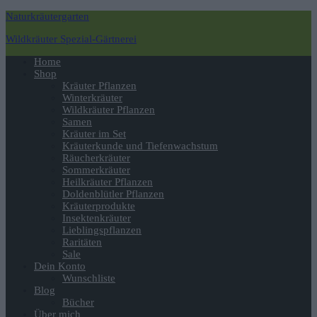
Naturkräutergarten
Wildkräuter Spezial-Gärtnerei
Navigation
Home
umschalten
Shop
Kräuter Pflanzen
Winterkräuter
Wildkräuter Pflanzen
Samen
Kräuter im Set
Kräuterkunde und Tiefenwachstum
Räucherkräuter
Sommerkräuter
Heilkräuter Pflanzen
Doldenblütler Pflanzen
Kräuterprodukte
Insektenkräuter
Lieblingspflanzen
Raritäten
Sale
Dein Konto
Wunschliste
Blog
Bücher
Über mich