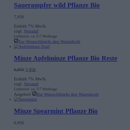
Sauerampfer wild Pflanze Bio
7,95
€
Enthält 7% MwSt.
zzgl.
Versand
Lieferzeit: ca. 5-7 Werktage
Zur Wunschliste
In den Warenkorb
Minze Apfelminze Pflanze Bio Reste
Ursprünglicher
Aktueller
6,95
€
5,95
€
Preis
Preis
Enthält 7% MwSt.
war:
ist:
zzgl.
Versand
6,95€
5,95€.
Lieferzeit: ca. 5-7 Werktage
Angebot!
Zur Wunschliste
In den Warenkorb
Minze Spearmint Pflanze Bio
6,95
€