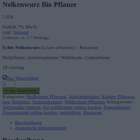
Nelkenwurz Bio Pflanze
5,95
€
Enthält 7% MwSt.
zzgl.
Versand
Lieferzeit: ca. 5-7 Werktage
Echte Nelkenwurz
(
Geum urbanum)
– Rosaceae
Heilpflanze, Insektenpflanze, Wildstaude, Gartenblume
18 vorrätig
Zur Wunschliste
Nelkenwurz
Bio
In den Warenkorb
Pflanze
Kategorien:
Heilkräuter Pflanzen
,
Insektenkräuter
,
Kräuter Pflanzen
,
Menge
neu
,
Raritäten
,
Sommerkräuter
,
Wildkräuter Pflanzen
Schlagwörter:
Alchemilla vulgaris
,
bio wildkräuter online kaufen
,
Frauenmantel
,
Frauenmantel online kaufen
,
mehrjährig
,
Rosaceae
Beschreibung
Zusätzliche Informationen