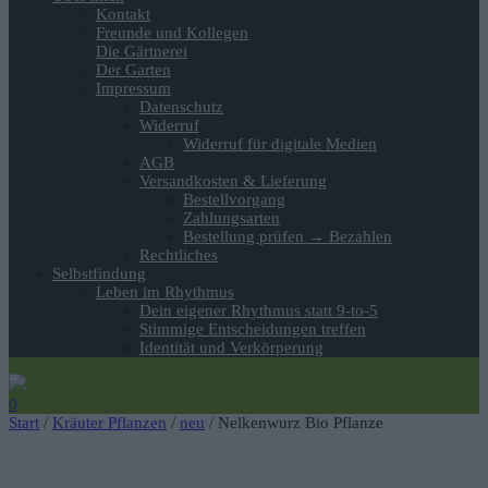
Kontakt
Freunde und Kollegen
Die Gärtnerei
Der Garten
Impressum
Datenschutz
Widerruf
Widerruf für digitale Medien
AGB
Versandkosten & Lieferung
Bestellvorgang
Zahlungsarten
Bestellung prüfen → Bezahlen
Rechtliches
Selbstfindung
Leben im Rhythmus
Dein eigener Rhythmus statt 9-to-5
Stimmige Entscheidungen treffen
Identität und Verkörperung
0
Start
/
Kräuter Pflanzen
/
neu
/ Nelkenwurz Bio Pflanze