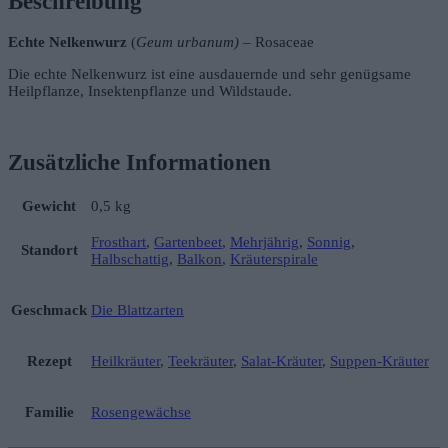
Beschreibung
Echte Nelkenwurz
(
Geum urbanum)
– Rosaceae
Die echte Nelkenwurz ist eine ausdauernde und sehr genügsame
Heilpflanze, Insektenpflanze und Wildstaude.
Zusätzliche Informationen
Gewicht
0,5 kg
Frosthart
,
Gartenbeet
,
Mehrjährig
,
Sonnig
,
Standort
Halbschattig
,
Balkon
,
Kräuterspirale
Geschmack
Die Blattzarten
Rezept
Heilkräuter
,
Teekräuter
,
Salat-Kräuter
,
Suppen-Kräuter
Familie
Rosengewächse