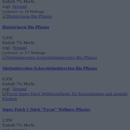
Preis
Preis
Enthält 7% MwSt.
war:
ist:
zzgl.
Versand
3,95€
2,95€.
Lieferzeit: ca. 10 Werktage
Blattzichorie Bio Pflanze
5,95
€
Enthält 7% MwSt.
zzgl.
Versand
Lieferzeit: ca. 5-7 Werktage
Stiefmütterchen Ackerstiefmütterchen Bio Pflanze
6,95
€
Enthält 7% MwSt.
zzgl.
Versand
Super Patch 1 Stück “Focus” Wellness Pflaster
2,99
€
Enthält 7% MwSt.
zzgl.
Versand