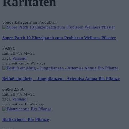
Raritäten
Sonderkategorie an Produkten
Super Patch 10 Einzelpatch zum Probieren Wellness Pflaster
29,99
€
Enthält 7% MwSt.
zzgl.
Versand
Lieferzeit: ca. 5-7 Werktage
Beifuß einjährig – Jungpflanzen – Artemisa Annua Bio Pflanze
Ursprünglicher
Aktueller
3,95
€
2,95
€
Preis
Preis
Enthält 7% MwSt.
war:
ist:
zzgl.
Versand
3,95€
2,95€.
Lieferzeit: ca. 10 Werktage
Blattzichorie Bio Pflanze