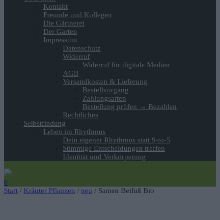
Kontakt
Freunde und Kollegen
Die Gärtnerei
Der Garten
Impressum
Datenschutz
Widerruf
Widerruf für digitale Medien
AGB
Versandkosten & Lieferung
Bestellvorgang
Zahlungsarten
Bestellung prüfen → Bezahlen
Rechtliches
Selbstfindung
Leben im Rhythmus
Dein eigener Rhythmus statt 9-to-5
Stimmige Entscheidungen treffen
Identität und Verkörperung
0
Start
/
Kräuter Pflanzen
/
neu
/ Samen Beifuß Bio