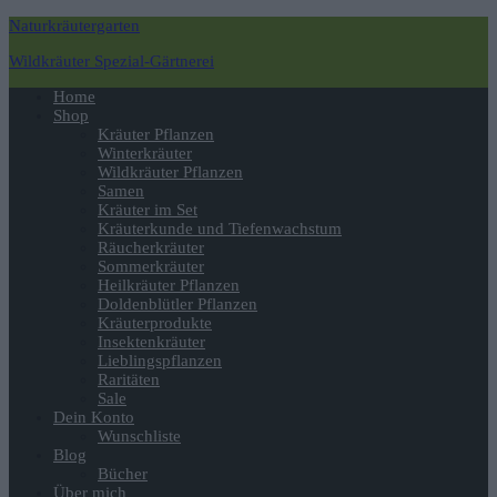
Naturkräutergarten
Wildkräuter Spezial-Gärtnerei
Navigation
Home
umschalten
Shop
Kräuter Pflanzen
Winterkräuter
Wildkräuter Pflanzen
Samen
Kräuter im Set
Kräuterkunde und Tiefenwachstum
Räucherkräuter
Sommerkräuter
Heilkräuter Pflanzen
Doldenblütler Pflanzen
Kräuterprodukte
Insektenkräuter
Lieblingspflanzen
Raritäten
Sale
Dein Konto
Wunschliste
Blog
Bücher
Über mich