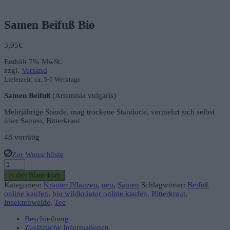
Samen Beifuß Bio
3,95
€
Enthält 7% MwSt.
zzgl.
Versand
Lieferzeit: ca. 5-7 Werktage
Samen Beifuß
(Artemisia vulgaris)
Mehrjährige Staude, mag trockene Standorte, vermehrt sich selbst
über Samen, Bitterkraut
48 vorrätig
Zur Wunschliste
Samen
Beifuß
In den Warenkorb
Bio
Kategorien:
Kräuter Pflanzen
,
neu
,
Samen
Schlagwörter:
Beifuß
Menge
online kaufen
,
bio wildkräuter online kaufen
,
Bitterkraut
,
Insektenweide
,
Tee
Beschreibung
Zusätzliche Informationen