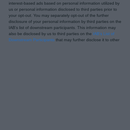
interest-based ads based on personal information utilized by
us or personal information disclosed to third parties prior to
your opt-out. You may separately opt-out of the further
disclosure of your personal information by third parties on the
IAB’s list of downstream participants. This information may
also be disclosed by us to third parties on the
IAB’s List of
Downstream Participants
that may further disclose it to other
third parties.
Personal Data Processing Opt Outs
I want to opt-out of the Sharing of my
personal data.
Opted In
I want to opt-out of the Sale of my
Personal Data.
Opted In
I want to opt-out of processing my
Personal Data for Targeted Advertising.
Opted In
I want to opt-out of Collection, Use,