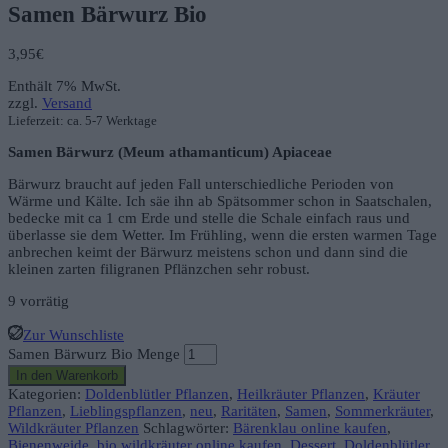
Samen Bärwurz Bio
3,95
€
Enthält 7% MwSt.
zzgl.
Versand
Lieferzeit: ca. 5-7 Werktage
Samen Bärwurz (Meum athamanticum) Apiaceae
Bärwurz braucht auf jeden Fall unterschiedliche Perioden von
Wärme und Kälte. Ich säe ihn ab Spätsommer schon in Saatschalen,
bedecke mit ca 1 cm Erde und stelle die Schale einfach raus und
überlasse sie dem Wetter. Im Frühling, wenn die ersten warmen Tage
anbrechen keimt der Bärwurz meistens schon und dann sind die
kleinen zarten filigranen Pflänzchen sehr robust.
9 vorrätig
Zur Wunschliste
Samen Bärwurz Bio Menge
In den Warenkorb
Kategorien:
Doldenblütler Pflanzen
,
Heilkräuter Pflanzen
,
Kräuter
Pflanzen
,
Lieblingspflanzen
,
neu
,
Raritäten
,
Samen
,
Sommerkräuter
,
Wildkräuter Pflanzen
Schlagwörter:
Bärenklau online kaufen
,
Bienenweide
,
bio wildkräuter online kaufen
,
Dessert
,
Doldenblütler
,