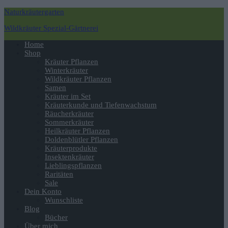
Naturkräutergarten
Wildkräuter Spezial-Gärtnerei
Navigation
Home
umschalten
Shop
Kräuter Pflanzen
Winterkräuter
Wildkräuter Pflanzen
Samen
Kräuter im Set
Kräuterkunde und Tiefenwachstum
Räucherkräuter
Sommerkräuter
Heilkräuter Pflanzen
Doldenblütler Pflanzen
Kräuterprodukte
Insektenkräuter
Lieblingspflanzen
Raritäten
Sale
Dein Konto
Wunschliste
Blog
Bücher
Über mich