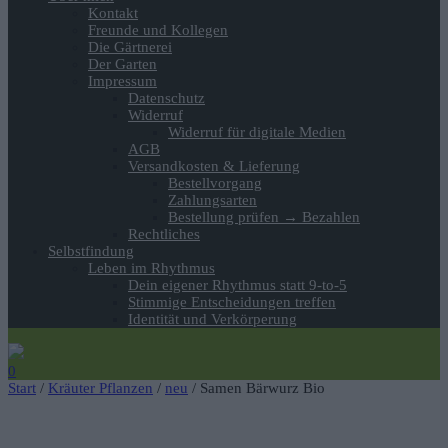
Kontakt
Freunde und Kollegen
Die Gärtnerei
Der Garten
Impressum
Datenschutz
Widerruf
Widerruf für digitale Medien
AGB
Versandkosten & Lieferung
Bestellvorgang
Zahlungsarten
Bestellung prüfen → Bezahlen
Rechtliches
Selbstfindung
Leben im Rhythmus
Dein eigener Rhythmus statt 9-to-5
Stimmige Entscheidungen treffen
Identität und Verkörperung
0
Start
/
Kräuter Pflanzen
/
neu
/ Samen Bärwurz Bio