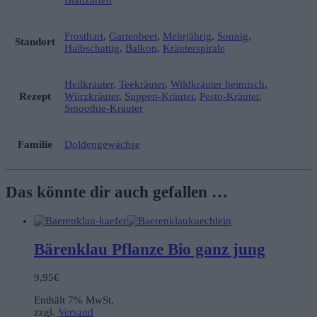
Blattzarten
Frosthart
,
Gartenbeet
,
Mehrjährig
,
Sonnig
,
Standort
Halbschattig
,
Balkon
,
Kräuterspirale
Heilkräuter
,
Teekräuter
,
Wildkräuter heimisch
,
Rezept
Würzkräuter
,
Suppen-Kräuter
,
Pesto-Kräuter
,
Smoothie-Kräuter
Familie
Doldengewächse
Das könnte dir auch gefallen …
Bärenklau Pflanze Bio ganz jung
9,95
€
Enthält 7% MwSt.
zzgl.
Versand