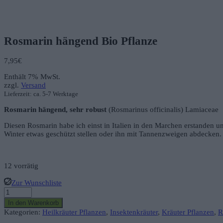
Rosmarin hängend Bio Pflanze
7,95
€
Enthält 7% MwSt.
zzgl.
Versand
Lieferzeit: ca. 5-7 Werktage
Rosmarin hängend, sehr robust
(Rosmarinus officinalis) Lamiaceae
Diesen Rosmarin habe ich einst in Italien in den Marchen erstanden u
Winter etwas geschützt stellen oder ihn mit Tannenzweigen abdecken.
12 vorrätig
Zur Wunschliste
Rosmarin
hängend
In den Warenkorb
Bio
Kategorien:
Heilkräuter Pflanzen
,
Insektenkräuter
,
Kräuter Pflanzen
,
R
Pflanze