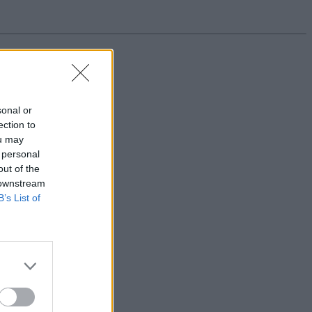
sonal or
ection to
ou may
 personal
out of the
 downstream
B’s List of