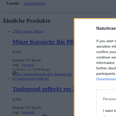
Familie
Lippenblütler
Ähnliche Produkte
Naturkrae
Minze Korsische Bio Pflanze
If you wish 
sensitive in
confirm you
6,95
€
continue se
Enthält 7% MwSt.
information 
zzgl.
Versand
further disc
Lieferzeit: ca. 10 Werktage
participants
Zur Wunschliste
In den Warenkorb
Downstream 
Taubnessel gefleckt rot Bio Pflanze
Persona
8,95
€
Enthält 7% MwSt.
I want t
zzgl.
Versand