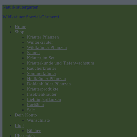
Naturkräutergarten
Wildkräuter Spezial-Gärtnerei
Navigation
Home
umschalten
Shop
Kräuter Pflanzen
Winterkräuter
Wildkräuter Pflanzen
Samen
Kräuter im Set
Kräuterkunde und Tiefenwachstum
Räucherkräuter
Sommerkräuter
Heilkräuter Pflanzen
Doldenblütler Pflanzen
Kräuterprodukte
Insektenkräuter
Lieblingspflanzen
Raritäten
Sale
Dein Konto
Wunschliste
Blog
Bücher
Über mich