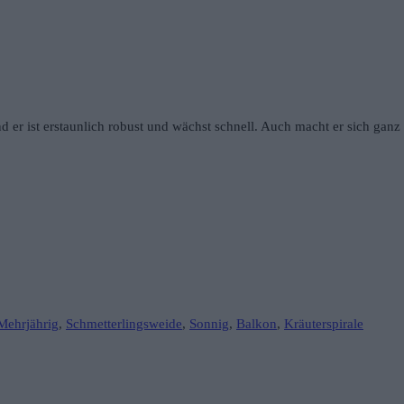
nd er ist erstaunlich robust und wächst schnell. Auch macht er sich ga
Mehrjährig
,
Schmetterlingsweide
,
Sonnig
,
Balkon
,
Kräuterspirale