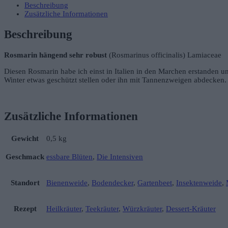
Menge
Beschreibung
Zusätzliche Informationen
Beschreibung
Rosmarin hängend sehr robust
(Rosmarinus officinalis) Lamiaceae
Diesen Rosmarin habe ich einst in Italien in den Marchen erstanden u
Winter etwas geschützt stellen oder ihn mit Tannenzweigen abdecken.
Zusätzliche Informationen
Gewicht
0,5 kg
Geschmack
essbare Blüten
,
Die Intensiven
Standort
Bienenweide
,
Bodendecker
,
Gartenbeet
,
Insektenweide
,
Rezept
Heilkräuter
,
Teekräuter
,
Würzkräuter
,
Dessert-Kräuter