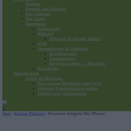
Kontakt
Freunde und Kollegen
Die Gärtnerei
Der Garten
Impressum
Datenschutz
Widerruf
Widerruf für digitale Medien
AGB
Versandkosten & Lieferung
Bestellvorgang
Zahlungsarten
Bestellung prüfen → Bezahlen
Rechtliches
Selbstfindung
Leben im Rhythmus
Dein eigener Rhythmus statt 9-to-5
Stimmige Entscheidungen treffen
Identität und Verkörperung
0
Start
/
Kräuter Pflanzen
/ Rosmarin hängend Bio Pflanze