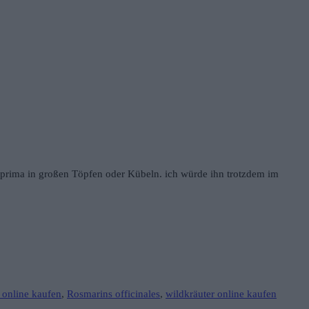
nz prima in großen Töpfen oder Kübeln. ich würde ihn trotzdem im
 online kaufen
,
Rosmarins officinales
,
wildkräuter online kaufen