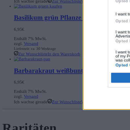
Opted 
Ich wachse gerade
Zur Wunschliste
Weiterlesen
I want t
Basilikum grün Pflanze Bio
Opted 
6,95
€
I want 
Advertis
Enthält 7% MwSt.
Opted 
zzgl.
Versand
Lieferzeit: ca. 30 Werktage
I want t
Zur Wunschliste
In den Warenkorb
of my P
was col
Opted 
Barbarakraut weißbunt Pflanze Bio
6,95
€
Enthält 7% MwSt.
zzgl.
Versand
Ich wachse gerade
Zur Wunschliste
Weiterlesen
Raritäten