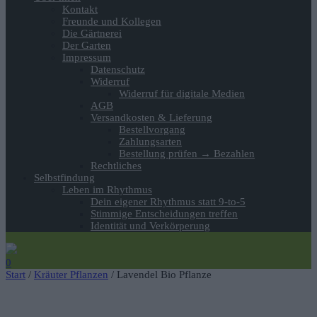
Kontakt
Freunde und Kollegen
Die Gärtnerei
Der Garten
Impressum
Datenschutz
Widerruf
Widerruf für digitale Medien
AGB
Versandkosten & Lieferung
Bestellvorgang
Zahlungsarten
Bestellung prüfen → Bezahlen
Rechtliches
Selbstfindung
Leben im Rhythmus
Dein eigener Rhythmus statt 9-to-5
Stimmige Entscheidungen treffen
Identität und Verkörperung
0
Start
/
Kräuter Pflanzen
/ Lavendel Bio Pflanze