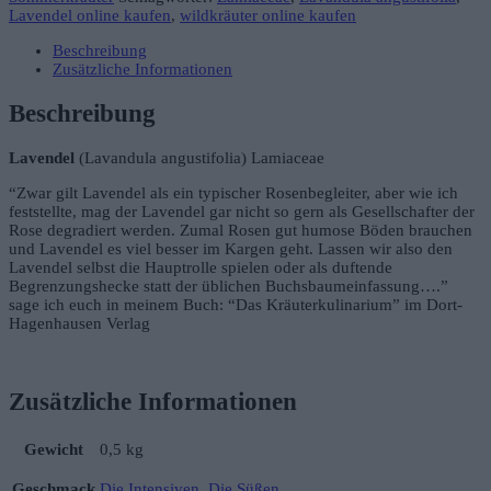
Lavendel online kaufen
,
wildkräuter online kaufen
Beschreibung
Zusätzliche Informationen
Beschreibung
Lavendel
(Lavandula angustifolia) Lamiaceae
“Zwar gilt Lavendel als ein typischer Rosenbegleiter, aber wie ich
feststellte, mag der Lavendel gar nicht so gern als Gesellschafter der
Rose degradiert werden. Zumal Rosen gut humose Böden brauchen
und Lavendel es viel besser im Kargen geht. Lassen wir also den
Lavendel selbst die Hauptrolle spielen oder als duftende
Begrenzungshecke statt der üblichen Buchsbaumeinfassung….”
sage ich euch in meinem Buch: “Das Kräuterkulinarium” im Dort-
Hagenhausen Verlag
Zusätzliche Informationen
Gewicht
0,5 kg
Geschmack
Die Intensiven
,
Die Süßen