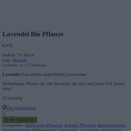
Lavendel Bio Pflanze
6,95
€
Enthält 7% MwSt.
zzgl.
Versand
Lieferzeit: ca. 5-7 Werktage
Lavendel
(Lavandula angustifolia) Lamiaceae
Mehrjährige Pflanze für alle Bereiche die aber auf jeden Fall Sonne
liebt!
22 vorrätig
Zur Wunschliste
Lavendel
Bio
In den Warenkorb
Pflanze
Kategorien:
Heilkräuter Pflanzen
,
Kräuter Pflanzen
,
Räucherkräuter
,
Menge
Sommerkräuter
Schlagwörter:
Lamiaceae
,
Lavandula angustifolia
,