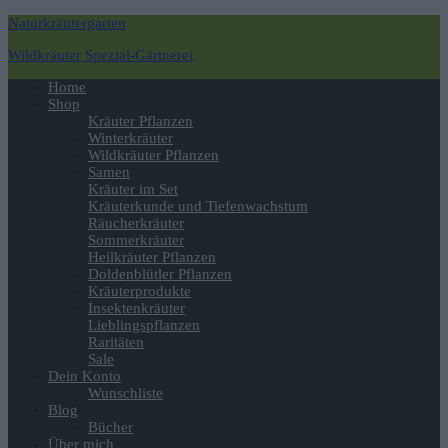
Naturkräutergarten
Wildkräuter Spezial-Gärtnerei
Navigation
Home
umschalten
Shop
Kräuter Pflanzen
Winterkräuter
Wildkräuter Pflanzen
Samen
Kräuter im Set
Kräuterkunde und Tiefenwachstum
Räucherkräuter
Sommerkräuter
Heilkräuter Pflanzen
Doldenblütler Pflanzen
Kräuterprodukte
Insektenkräuter
Lieblingspflanzen
Raritäten
Sale
Dein Konto
Wunschliste
Blog
Bücher
Über mich