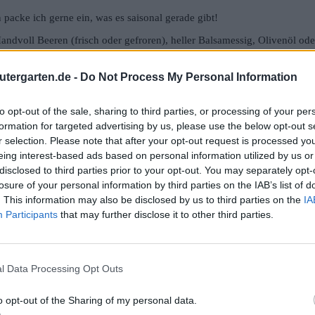
 packe ich gerne ein, was es saisonal gerade gibt!
andvoll Beeren (frisch oder gefroren), heller Balsamessig, Olivenöl oder
utergarten.de -
Do Not Process My Personal Information
to opt-out of the sale, sharing to third parties, or processing of your per
formation for targeted advertising by us, please use the below opt-out s
Die Bitteren
,
Die Sauren
r selection. Please note that after your opt-out request is processed y
eing interest-based ads based on personal information utilized by us or
disclosed to third parties prior to your opt-out. You may separately opt-
losure of your personal information by third parties on the IAB’s list of
. This information may also be disclosed by us to third parties on the
IA
räuter
Participants
that may further disclose it to other third parties.
lütler
l Data Processing Opt Outs
o opt-out of the Sharing of my personal data.