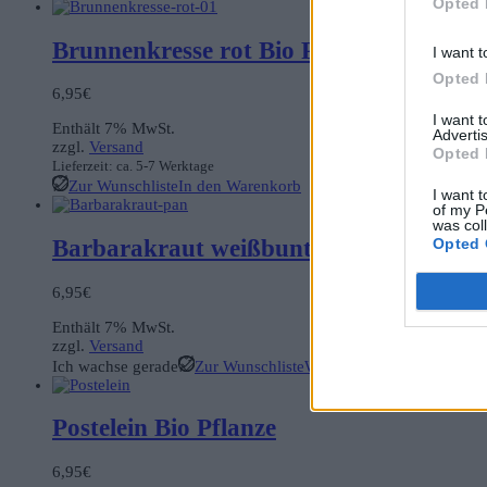
Opted 
Brunnenkresse rot Bio Pflanze
I want t
Opted 
6,95
€
I want 
Enthält 7% MwSt.
Advertis
zzgl.
Versand
Opted 
Lieferzeit: ca. 5-7 Werktage
Zur Wunschliste
In den Warenkorb
I want t
of my P
was col
Opted 
Barbarakraut weißbunt Pflanze Bio
6,95
€
Enthält 7% MwSt.
zzgl.
Versand
Ich wachse gerade
Zur Wunschliste
Weiterlesen
Postelein Bio Pflanze
6,95
€