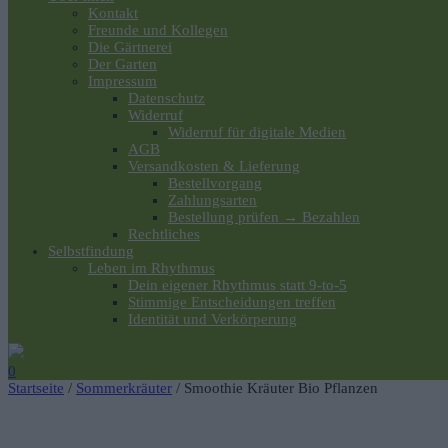
Kontakt
Freunde und Kollegen
Die Gärtnerei
Der Garten
Impressum
Datenschutz
Widerruf
Widerruf für digitale Medien
AGB
Versandkosten & Lieferung
Bestellvorgang
Zahlungsarten
Bestellung prüfen → Bezahlen
Rechtliches
Selbstfindung
Leben im Rhythmus
Dein eigener Rhythmus statt 9-to-5
Stimmige Entscheidungen treffen
Identität und Verkörperung
0
Startseite
/
Sommerkräuter
/ Smoothie Kräuter Bio Pflanzen