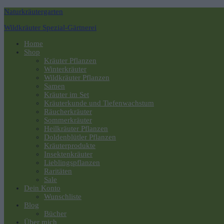
Naturkräutergarten
Wildkräuter Spezial-Gärtnerei
Navigation
Home
umschalten
Shop
Kräuter Pflanzen
Winterkräuter
Wildkräuter Pflanzen
Samen
Kräuter im Set
Kräuterkunde und Tiefenwachstum
Räucherkräuter
Sommerkräuter
Heilkräuter Pflanzen
Doldenblütler Pflanzen
Kräuterprodukte
Insektenkräuter
Lieblingspflanzen
Raritäten
Sale
Dein Konto
Wunschliste
Blog
Bücher
Über mich