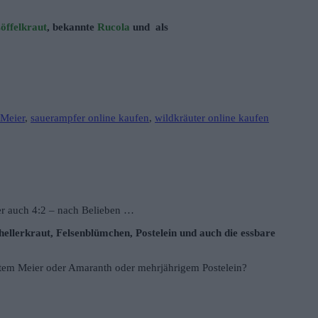
öffelkraut
, bekannte
Rucola
und als
 Meier
,
sauerampfer online kaufen
,
wildkräuter online kaufen
er auch 4:2 – nach Belieben …
ellerkraut, Felsenblümchen, Postelein und auch die essbare
otem Meier oder Amaranth oder mehrjährigem Postelein?