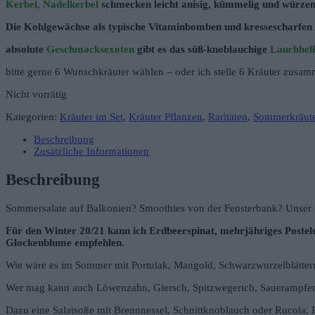
Kerbel, Nadelkerbel
schmecken leicht anisig, kümmelig und würze
Die Kohlgewächse als typische Vitaminbomben und kressescharfen
absolute
Geschmacksexoten
gibt es das süß-knoblauchige
Lauchhel
bitte gerne 6 Wunschkräuter wählen – oder ich stelle 6 Kräuter zus
Nicht vorrätig
Kategorien:
Kräuter im Set
,
Kräuter Pflanzen
,
Raritäten
,
Sommerkräut
Beschreibung
Zusätzliche Informationen
Beschreibung
Sommersalate auf Balkonien? Smoothies von der Fensterbank? Unser 
Für den Winter 20/21 kann ich Erdbeerspinat, mehrjähriges Postele
Glockenblume empfehlen.
Wie wäre es im Sommer mit Portulak, Mangold, Schwarzwurzelblättern
Wer mag kann auch Löwenzahn, Giersch, Spitzwegerich, Sauerampfe
Dazu eine Salatsoße mit Brennnessel, Schnittknoblauch oder Rucola, 