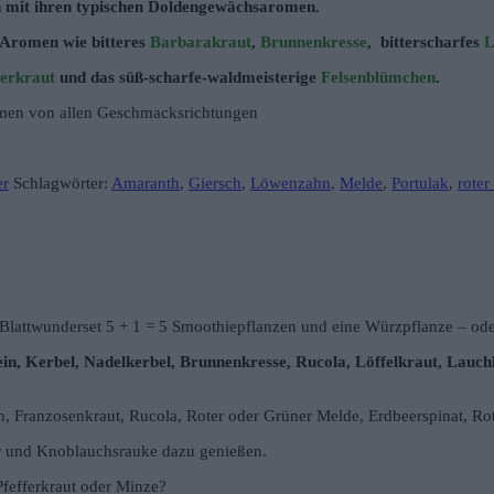
n mit ihren typischen Doldengewächsaromen.
 Aromen wie bitteres
Barbarakraut
,
Brunnenkresse
, bitterscharfes
L
lerkraut
und das süß-scharfe-waldmeisterige
Felsenblümchen
.
ammen von allen Geschmacksrichtungen
er
Schlagwörter:
Amaranth
,
Giersch
,
Löwenzahn
,
Melde
,
Portulak
,
roter
Blattwunderset 5 + 1 = 5 Smoothiepflanzen und eine Würzpflanze – od
in, Kerbel, Nadelkerbel, Brunnenkresse, Rucola, Löffelkraut, Lauchh
, Franzosenkraut, Rucola, Roter oder Grüner Melde, Erdbeerspinat, R
r und Knoblauchsrauke dazu genießen.
Pfefferkraut oder Minze?